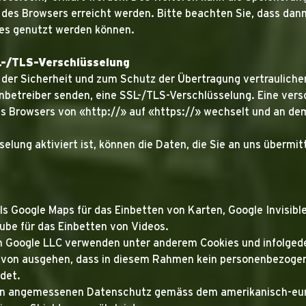
 des Browsers erreicht werden. Bitte beachten Sie, dass dann
es genutzt werden können.
L-/TLS-Verschlüsselung
der Sicherheit und zum Schutz der Übertragung vertraulicher 
tenbetreiber senden, eine SSL-/TLS-Verschlüsselung. Eine ver
des Browsers von «http://» auf «https://» wechselt und an de
lung aktiviert ist, können die Daten, die Sie an uns übermit
ls Google Maps für das Einbetten von Karten, Google Invisib
be für das Einbetten von Videos.
n Google LLC verwenden unter anderem Cookies und infolged
avon ausgehen, dass in diesem Rahmen kein personenbezogene
det.
einen angemessenen Datenschutz gemäss dem amerikanisch-e