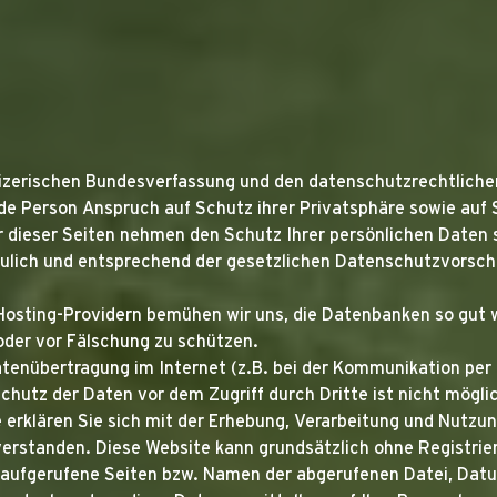
weizerischen Bundesverfassung und den datenschutzrechtlic
e Person Anspruch auf Schutz ihrer Privatsphäre sowie auf 
r dieser Seiten nehmen den Schutz Ihrer persönlichen Daten s
lich und entsprechend der gesetzlichen Datenschutzvorschr
osting-Providern bemühen wir uns, die Datenbanken so gut 
 oder vor Fälschung zu schützen.
atenübertragung im Internet (z.B. bei der Kommunikation per 
chutz der Daten vor dem Zugriff durch Dritte ist nicht mögli
 erklären Sie sich mit der Erhebung, Verarbeitung und Nutz
erstanden. Diese Website kann grundsätzlich ohne Registrie
 aufgerufene Seiten bzw. Namen der abgerufenen Datei, Datu