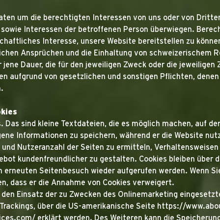
aten um die berechtigten Interessen von uns oder von Dritten
sowie Interessen der betroffenen Person überwiegen. Berech
haftliches Interesse, unsere Website bereitstellen zu können
ichen Ansprüchen und die Einhaltung von schweizerischem R
jene Dauer, die für den jeweiligen Zweck oder die jeweiligen Z
 aufgrund von gesetzlichen und sonstigen Pflichten, denen 
.
kies
 Das sind kleine Textdateien, die es möglich machen, auf d
gene Informationen zu speichern, während er die Website nutz
und Nutzeranzahl der Seiten zu ermitteln, Verhaltensweisen
ebot kundenfreundlicher zu gestalten. Cookies bleiben über 
m erneuten Seitenbesuch wieder aufgerufen werden. Wenn Sie
len, dass er die Annahme von Cookies verweigert.
 den Einsatz der zu Zwecken des Onlinemarketing eingesetzte
s Trackings, über die US-amerikanische Seite https://www.abo
ices.com/ erklärt werden. Des Weiteren kann die Speicherung