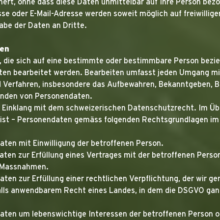
ert, ohne dass diese Daten unmittelbar auf Ihre Person be
e oder E-Mail-Adresse werden soweit möglich auf freiwillige
gabe der Daten an Dritte.
ten
 die sich auf eine bestimmte oder bestimmbare Person bezieh
aten bearbeitet werden. Bearbeiten umfasst jeden Umgang m
 Verfahren, insbesondere das Aufbewahren, Bekanntgeben, B
enden von Personendaten.
 Einklang mit dem schweizerischen Datenschutzrecht. Im Übr
ist – Personendaten gemäss folgenden Rechtsgrundlagen im
aten mit Einwilligung der betroffenen Person.
daten zur Erfüllung eines Vertrages mit der betroffenen Pers
r Massnahmen.
aten zur Erfüllung einer rechtlichen Verpflichtung, der wir 
alls anwendbarem Recht eines Landes, in dem die DSGVO ganz
daten um lebenswichtige Interessen der betroffenen Person o