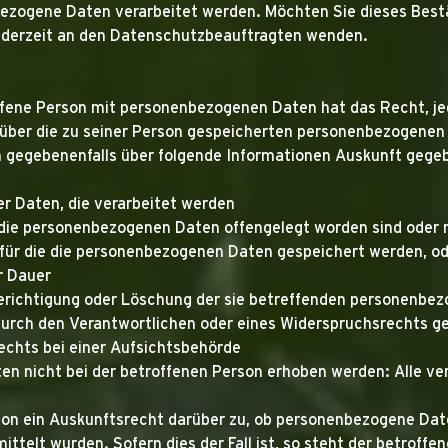
ezogene Daten verarbeitet werden. Möchten Sie dieses Best
jederzeit an den Datenschutzbeauftragten wenden.
ffene Person mit personenbezogenen Daten hat das Recht, jed
 über die zu seiner Person gespeicherten personenbezogenen 
nn gegebenenfalls über folgende Informationen Auskunft gege
r Daten, die verarbeitet werden
die personenbezogenen Daten offengelegt worden sind oder 
 für die die personenbezogenen Daten gespeichert werden, oder,
er Dauer
erichtigung oder Löschung der sie betreffenden personenbe
durch den Verantwortlichen oder eines Widerspruchsrechts g
chts bei einer Aufsichtsbehörde
n nicht bei der betroffenen Person erhoben werden: Alle ve
son ein Auskunftsrecht darüber zu, ob personenbezogene Date
ittelt wurden. Sofern dies der Fall ist, so steht der betroff